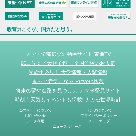
教育力こそが、国力だと思う。
大学・学部選びの動画サイト 東進TV
90日先まで大胆予報！ 全国学校のお天気
受験生必見！ 大学情報・入試情報
きっと元気になる Proverb格言
将来の夢や進路を見つけよう 未来発見サイト
時刻も天気もイベントも掲載! ナガセ世界時計
このサイトについて
リンクについて
お問い合わせ
プライバシーポリシー
データ利用
サイトマップ
ニュースリリース