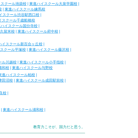
イスクール池袋校
|
東進ハイスクール大泉学園校
|
校
|
東進ハイスクール練馬校
イスクール渋谷駅西口校
|
イスクール千歳船橋校
進ハイスクール国分寺校
|
久留米校
|
東進ハイスクール府中校
|
ハイスクール新百合ヶ丘校
|
スクール平塚校
|
東進ハイスクール藤沢校
|
ール川越校
|
東進ハイスクール小手指校
|
浦和校
|
東進ハイスクール与野校
東進ハイスクール柏校
|
津田沼校
|
東進ハイスクール成田駅前校
|
良校
|
|
東進ハイスクール浦和校
|
教育力こそが、国力だと思う。