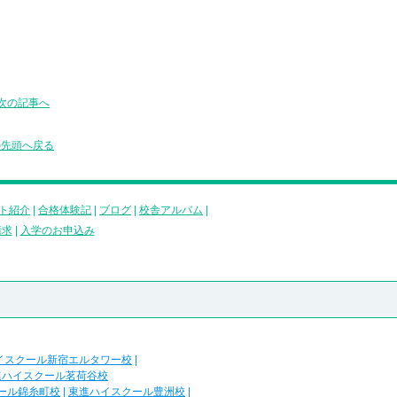
次の記事へ
の先頭へ戻る
ト紹介
|
合格体験記
|
ブログ
|
校舎アルバム
|
請求
|
入学のお申込み
イスクール新宿エルタワー校
|
進ハイスクール茗荷谷校
ール錦糸町校
|
東進ハイスクール豊洲校
|