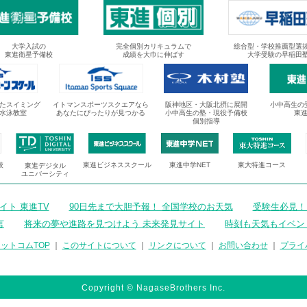
大学入試の
完全個別カリキュラムで
総合型・学校推薦型選
東進衛星予備校
成績を大巾に伸ばす
大学受験の早稲田
たスイミング
イトマンスポーツスクエアなら
阪神地区・大阪北摂に展開
小中高生の
水泳教室
あなたにぴったりが見つかる
小中高生の塾・現役予備校
東
個別指導
校
東進ビジネススクール
東進中学NET
東大特進コース
東進デジタル
ユニバーシティ
ト 東進TV
90日先まで大胆予報！ 全国学校のお天気
受験生必見！
言
将来の夢や進路を見つけよう 未来発見サイト
時刻も天気もイベン
ットコムTOP
｜
このサイトについて
｜
リンクについて
｜
お問い合わせ
｜
プライ
Copyright © NagaseBrothers Inc.