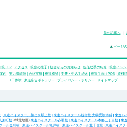
前の記事へ
|
ページ
校TOP
|
アクセス
|
校舎の様子
|
校舎からのお知らせ
|
担任助手の紹介
|
校舎イベン
案内
|
実力講師陣
|
合格実績
|
東進模試
|
学費・申込手続き
|
東進生向けPOS
|
資料
1日体験
|
東進広告ギャラリー
|
プライバシー・ポリシー
|
サイトマップ
校
|
東進ハイスクール勝どき駅上校
|
東進ハイスクール新宿校 大学受験本科
|
東進ハ
人形町校
<城北地区>
東進ハイスクール赤羽校
|
東進ハイスクール本郷三丁目校
|
東
クール金町校
|
東進ハイスクール亀戸校
|
東進ハイスクール北千住校
|
東進ハイスク