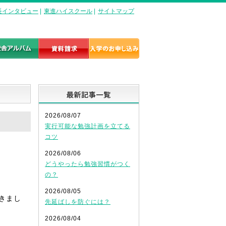
長インタビュー
|
東進ハイスクール
|
サイトマップ
最新記事一覧
2026/08/07
実行可能な勉強計画を立てる
コツ
2026/08/06
どうやったら勉強習慣がつく
の？
2026/08/05
きまし
先延ばしを防ぐには？
2026/08/04