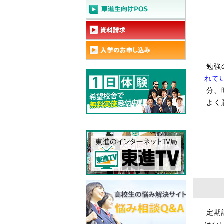
勉強
れて
分、
よく
定期