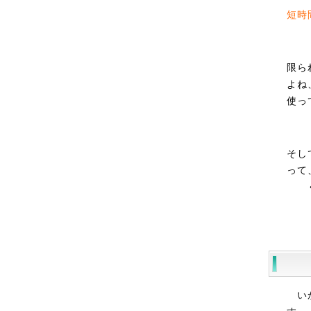
短時
限ら
よね
使っ
そし
って
い