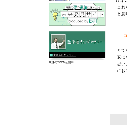
けな
これ
と意
とて
東進広告ギャラリー
安に
東進のTVCM公開中
思い
にお