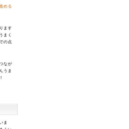
進める
ります
うまく
での点
つなが
んうま
！
いま