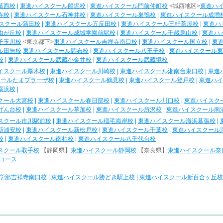
葛西校
|
東進ハイスクール船堀校
|
東進ハイスクール門前仲町校
<城西地区>
東進ハ
寺校
|
東進ハイスクール石神井校
|
東進ハイスクール巣鴨校
|
東進ハイスクール成増
スクール蒲田校
|
東進ハイスクール五反田校
|
東進ハイスクール三軒茶屋校
|
東進ハ
由が丘校
|
東進ハイスクール成城学園前駅校
|
東進ハイスクール千歳烏山校
|
東進ハ
子玉川校
<東京都下>
東進ハイスクール吉祥寺南口校
|
東進ハイスクール国立校
|
東
ル田無校
東進ハイスクール調布校
|
東進ハイスクール八王子校
|
東進ハイスクール東
校
|
東進ハイスクール武蔵小金井校
|
東進ハイスクール武蔵境校
|
イスクール厚木校
|
東進ハイスクール川崎校
|
東進ハイスクール湘南台東口校
|
東進
クールたまプラーザ校
|
東進ハイスクール鶴見校
|
東進ハイスクール登戸校
|
東進ハイ
横浜校
|
クール大宮校
|
東進ハイスクール春日部校
|
東進ハイスクール川口校
|
東進ハイスク
げん台校
|
東進ハイスクール草加校
|
東進ハイスクール所沢校
|
東進ハイスクール南
スクール市川駅前校
|
東進ハイスクール稲毛海岸校
|
東進ハイスクール海浜幕張校
|
新浦安校
|
東進ハイスクール新松戸校
|
東進ハイスクール千葉校
|
東進ハイスクール
校
|
東進ハイスクール南柏校
|
東進ハイスクール八千代台校
スクール取手校
【静岡県】
東進ハイスクール静岡校
【奈良県】
東進ハイスクール奈
コース
学部吉祥寺南口校
|
東進ハイスクール勝どき駅上校
|
東進ハイスクール新百合ヶ丘校