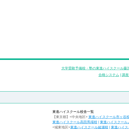
大学受験予備校・塾の東進ハイスクール藤沢
合格システム
|
講座
東進ハイスクール校舎一覧
【東京都】<中央地区>
東進ハイスクール市ヶ谷
東進ハイスクール高田馬場校
|
東進ハイスクール
<城東地区>
東進ハイスクール綾瀬校
|
東進ハイス