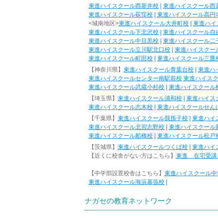
東進ハイスクール西新井校
|
東進ハイスクール西
東進ハイスクール荻窪校
|
東進ハイスクール高円
<城南地区>
東進ハイスクール大井町校
|
東進ハイ
東進ハイスクール下北沢校
|
東進ハイスクール自
東進ハイスクール中目黒校
|
東進ハイスクール二
東進ハイスクール立川駅北口校
|
東進ハイスクー
東進ハイスクール町田校
|
東進ハイスクール三鷹
【神奈川県】
東進ハイスクール青葉台校
|
東進ハ
東進ハイスクールセンター南駅前校
東進ハイス
東進ハイスクール武蔵小杉校
|
東進ハイスクール
【埼玉県】
東進ハイスクール浦和校
|
東進ハイス
東進ハイスクール志木校
|
東進ハイスクールせん
【千葉県】
東進ハイスクール我孫子校
|
東進ハイ
東進ハイスクール北習志野校
|
東進ハイスクール
東進ハイスクール船橋校
|
東進ハイスクール松戸
【茨城県】
東進ハイスクールつくば校
|
東進ハイ
【近くに校舎がない方はこちら】
東進 在宅受講
【中学部設置校舎はこちら】
東進ハイスクール中
東進ハイスクール海浜幕張校
|
ナガセの教育ネットワーク