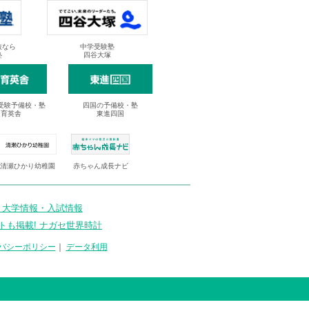
抜なら
中学受験塾
塾
四谷大塚
受験予備校・塾
四国の予備校・塾
進育英舎
東進四国
清瀬ひかり幼稚園
赤ちゃん成長ナビ
 大学情報・入試情報
トも掲載! ナガセ世界時計
バシーポリシー
｜
データ利用