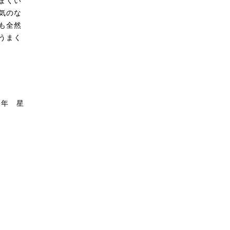
まくい
気のな
も全然
うまく
一年 星