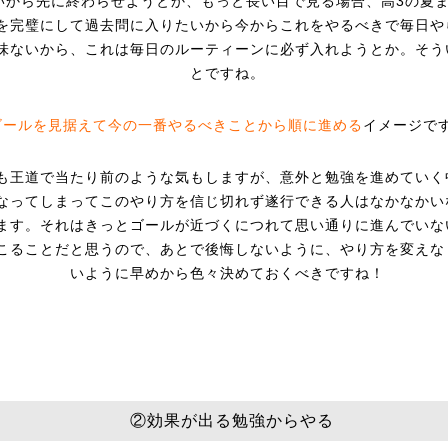
いから先に終わらせようとか、もっと長い目で見る場合、高3の夏
を完璧にして過去問に入りたいから今からこれをやるべきで毎日や
味ないから、これは毎日のルーティーンに必ず入れようとか。そう
とですね。
ゴールを見据えて今の一番やるべきことから順に進める
イメージで
も王道で当たり前のような気もしますが、意外と勉強を進めていく
なってしまってこのやり方を信じ切れず遂行できる人はなかなかい
ます。それはきっとゴールが近づくにつれて思い通りに進んでいな
こることだと思うので、あとで後悔しないように、やり方を変えな
いように早めから色々決めておくべきですね！
②効果が出る勉強からやる