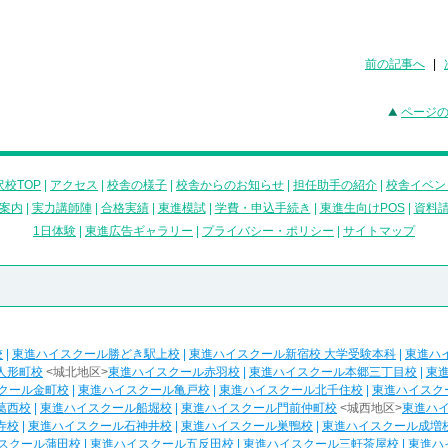
前の記事へ
|
ページ
校TOP
|
アクセス
|
校舎の様子
|
校舎からのお知らせ
|
担任助手の紹介
|
校舎イベン
案内
|
実力講師陣
|
合格実績
|
東進模試
|
学費・申込手続き
|
東進生向けPOS
|
資料
1日体験
|
東進広告ギャラリー
|
プライバシー・ポリシー
|
サイトマップ
校
|
東進ハイスクール勝どき駅上校
|
東進ハイスクール新宿校 大学受験本科
|
東進ハ
人形町校
<城北地区>
東進ハイスクール赤羽校
|
東進ハイスクール本郷三丁目校
|
東
クール金町校
|
東進ハイスクール亀戸校
|
東進ハイスクール北千住校
|
東進ハイスク
葛西校
|
東進ハイスクール船堀校
|
東進ハイスクール門前仲町校
<城西地区>
東進ハ
寺校
|
東進ハイスクール石神井校
|
東進ハイスクール巣鴨校
|
東進ハイスクール成増
スクール蒲田校
|
東進ハイスクール五反田校
|
東進ハイスクール三軒茶屋校
|
東進ハ