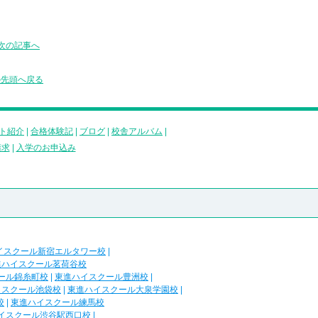
次の記事へ
の先頭へ戻る
ト紹介
|
合格体験記
|
ブログ
|
校舎アルバム
|
請求
|
入学のお申込み
イスクール新宿エルタワー校
|
進ハイスクール茗荷谷校
ール錦糸町校
|
東進ハイスクール豊洲校
|
イスクール池袋校
|
東進ハイスクール大泉学園校
|
校
|
東進ハイスクール練馬校
イスクール渋谷駅西口校
|