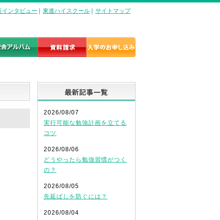
長インタビュー
|
東進ハイスクール
|
サイトマップ
最新記事一覧
2026/08/07
実行可能な勉強計画を立てる
コツ
2026/08/06
どうやったら勉強習慣がつく
の？
2026/08/05
先延ばしを防ぐには？
2026/08/04