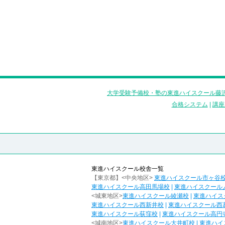
大学受験予備校・塾の東進ハイスクール藤沢
合格システム
|
講座
東進ハイスクール校舎一覧
【東京都】<中央地区>
東進ハイスクール市ヶ谷
東進ハイスクール高田馬場校
|
東進ハイスクール
<城東地区>
東進ハイスクール綾瀬校
|
東進ハイス
東進ハイスクール西新井校
|
東進ハイスクール西
東進ハイスクール荻窪校
|
東進ハイスクール高円
<城南地区>
東進ハイスクール大井町校
|
東進ハイ