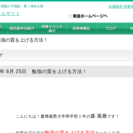
大学受験の予備校・塾｜神奈川県
永瀬昭幸 理事
勉強の質を上げる方法！
グ
19年 6月 25日 勉強の質を上げる方法！
森 風雅
こんにちは！慶應義塾大学商学部１年の
です！
勉強の質を上げる方法
今回のブログは
ということで