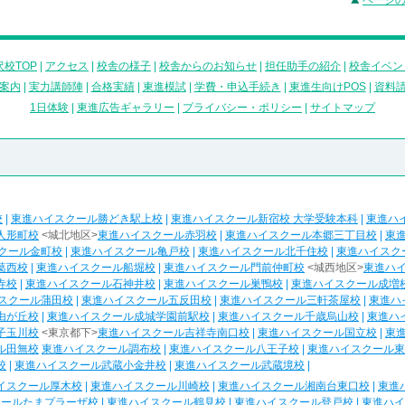
ページ
校TOP
|
アクセス
|
校舎の様子
|
校舎からのお知らせ
|
担任助手の紹介
|
校舎イベン
案内
|
実力講師陣
|
合格実績
|
東進模試
|
学費・申込手続き
|
東進生向けPOS
|
資料
1日体験
|
東進広告ギャラリー
|
プライバシー・ポリシー
|
サイトマップ
校
|
東進ハイスクール勝どき駅上校
|
東進ハイスクール新宿校 大学受験本科
|
東進ハ
人形町校
<城北地区>
東進ハイスクール赤羽校
|
東進ハイスクール本郷三丁目校
|
東
クール金町校
|
東進ハイスクール亀戸校
|
東進ハイスクール北千住校
|
東進ハイスク
葛西校
|
東進ハイスクール船堀校
|
東進ハイスクール門前仲町校
<城西地区>
東進ハ
寺校
|
東進ハイスクール石神井校
|
東進ハイスクール巣鴨校
|
東進ハイスクール成増
スクール蒲田校
|
東進ハイスクール五反田校
|
東進ハイスクール三軒茶屋校
|
東進ハ
由が丘校
|
東進ハイスクール成城学園前駅校
|
東進ハイスクール千歳烏山校
|
東進ハ
子玉川校
<東京都下>
東進ハイスクール吉祥寺南口校
|
東進ハイスクール国立校
|
東
ル田無校
東進ハイスクール調布校
|
東進ハイスクール八王子校
|
東進ハイスクール東
校
|
東進ハイスクール武蔵小金井校
|
東進ハイスクール武蔵境校
|
イスクール厚木校
|
東進ハイスクール川崎校
|
東進ハイスクール湘南台東口校
|
東進
クールたまプラーザ校
|
東進ハイスクール鶴見校
|
東進ハイスクール登戸校
|
東進ハイ