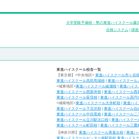
大学受験予備校・塾の東進ハイスクール藤沢
合格システム
|
講座
東進ハイスクール校舎一覧
【東京都】<中央地区>
東進ハイスクール市ヶ谷
東進ハイスクール高田馬場校
|
東進ハイスクール
<城東地区>
東進ハイスクール綾瀬校
|
東進ハイス
東進ハイスクール西新井校
|
東進ハイスクール西
東進ハイスクール荻窪校
|
東進ハイスクール高円
<城南地区>
東進ハイスクール大井町校
|
東進ハイ
東進ハイスクール下北沢校
|
東進ハイスクール自
東進ハイスクール中目黒校
|
東進ハイスクール二
東進ハイスクール立川駅北口校
|
東進ハイスクー
東進ハイスクール町田校
|
東進ハイスクール三鷹
【神奈川県】
東進ハイスクール青葉台校
|
東進ハ
東進ハイスクールセンター南駅前校
東進ハイス