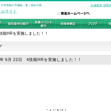
沢校 大学受験の予備校・塾｜神奈川県
永瀬昭幸 理事
4技能HRを実施しました！！
グ
19年 6月 22日 4技能HRを実施しました！！
こんにちは！