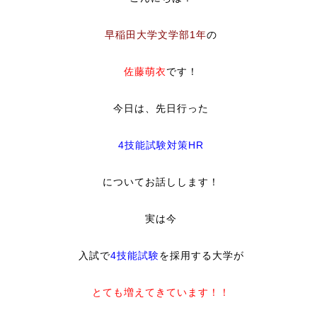
早稲田大学文学部
1年
の
佐藤萌衣
です！
今日は、先日行った
4技能試験対策HR
についてお話しします！
実は今
入試で
4技能試験
を採用する大学が
とても増えてきています！！