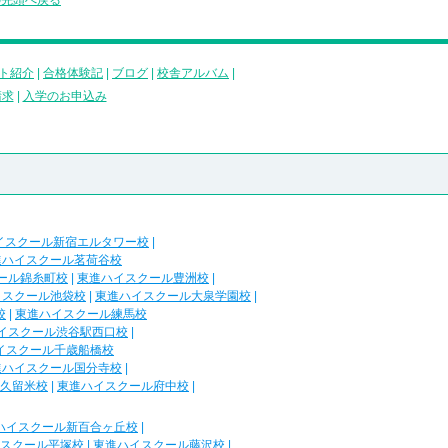
の先頭へ戻る
ト紹介
|
合格体験記
|
ブログ
|
校舎アルバム
|
請求
|
入学のお申込み
イスクール新宿エルタワー校
|
進ハイスクール茗荷谷校
ール錦糸町校
|
東進ハイスクール豊洲校
|
イスクール池袋校
|
東進ハイスクール大泉学園校
|
校
|
東進ハイスクール練馬校
イスクール渋谷駅西口校
|
イスクール千歳船橋校
進ハイスクール国分寺校
|
久留米校
|
東進ハイスクール府中校
|
ハイスクール新百合ヶ丘校
|
スクール平塚校
|
東進ハイスクール藤沢校
|