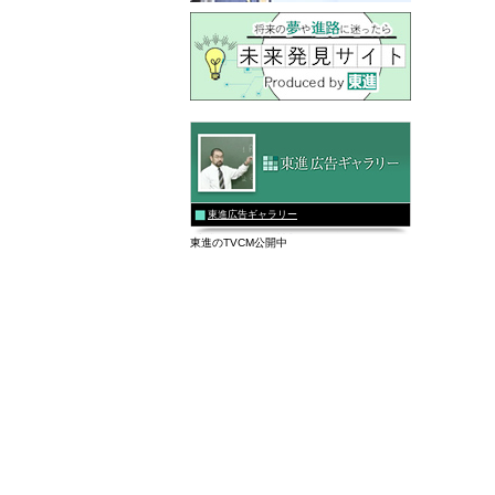
東進広告ギャラリー
東進のTVCM公開中