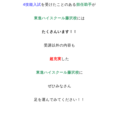
4技能入試
を受けたことのある
担任助手
が
東進ハイスクール藤沢校
には
たくさんいます！！
受講以外の内容も
超充実
した
東進ハイスクール藤沢校
に
ぜひみなさん
足を運んでみてください！！