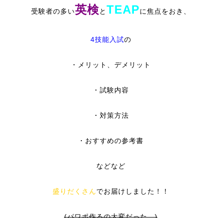
英検
TEAP
受験者の多い
と
に焦点をおき、
4技能入試
の
・メリット、デメリット
・試験内容
・対策方法
・おすすめの参考書
などなど
盛りだくさん
でお届けしました！！
(パワポ作るの大変だった…)