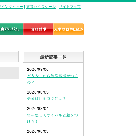
長インタビュー
|
東進ハイスクール
|
サイトマップ
最新記事一覧
2026/08/06
どうやったら勉強習慣がつく
の？
2026/08/05
先延ばしを防ぐには？
2026/08/04
朝を使ってライバルと差をつ
ける！
2026/08/03