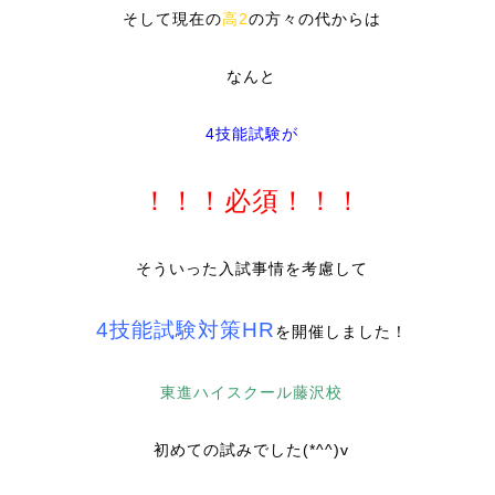
そして現在の
高2
の方々の代からは
なんと
4技能試験が
！！！必須！！！
そういった入試事情を考慮して
4技能試験対策HR
を開催しました！
東進ハイスクール藤沢校
初めての試みでした(*^^)v