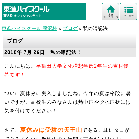
東進
藤沢校
オフィシャルサイト
メニュー
ホームページ
東進ハイスクール 藤沢校
»
ブログ
»
私の暗記法！
ブログ
2018年 7月 26日 私の暗記法！
こんにちは。
早稲田大学文化構想学部2年生の吉村優
希です！
ついに夏休みに突入しましたね。今年の夏は格段に暑
いですが、高校生のみなさんは熱中症や脱水症状には
気を付けてください！
夏休みは受験の天王山
さて、
である。耳にタコが