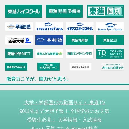
教育力こそが、国力だと思う。
大学・学部選びの動画サイト 東進TV
90日先まで大胆予報！ 全国学校のお天気
受験生必見！ 大学情報・入試情報
きっと元気になる Proverb格言