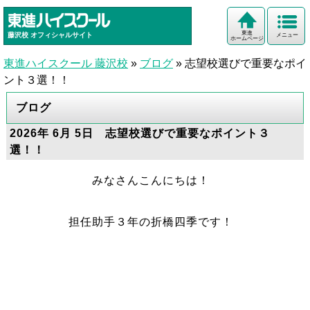
東進
藤沢校
オフィシャルサイト
メニュー
ホームページ
東進ハイスクール 藤沢校
»
ブログ
»
志望校選びで重要なポイ
ント３選！！
ブログ
2026年 6月 5日 志望校選びで重要なポイント３
選！！
みなさんこんにちは！
担任助手３年の折橋四季です！