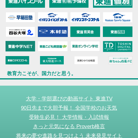
教育力こそが、国力だと思う。
大学・学部選びの動画サイト 東進TV
90日先まで大胆予報！ 全国学校のお天気
受験生必見！ 大学情報・入試情報
きっと元気になる Proverb格言
将来の夢や進路を見つけよう 未来発見サイト