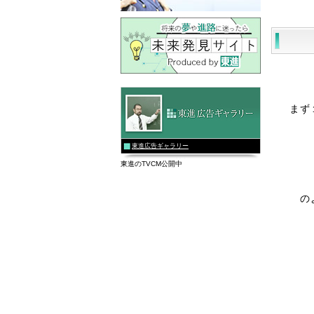
まず
東進広告ギャラリー
東進のTVCM公開中
の