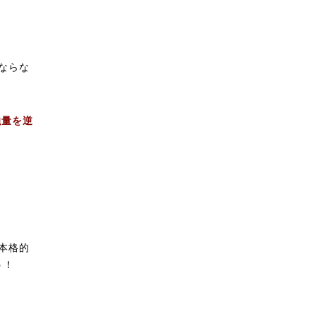
ならな
強量を逆
本格的
う！