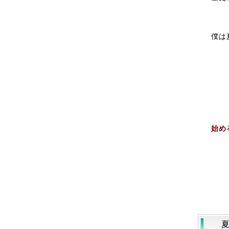
僕は
始め