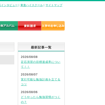
長インタビュー
|
東進ハイスクール
|
サイトマップ
最新記事一覧
2026/08/08
定石演習の目標達成率につい
て！！
2026/08/07
実行可能な勉強計画を立てる
コツ
2026/08/06
どうやったら勉強習慣がつく
の？