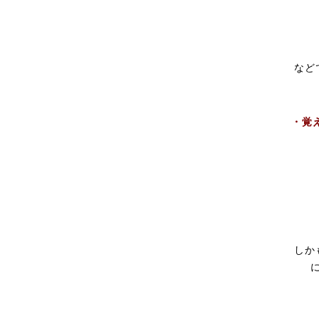
など
・覚
しか