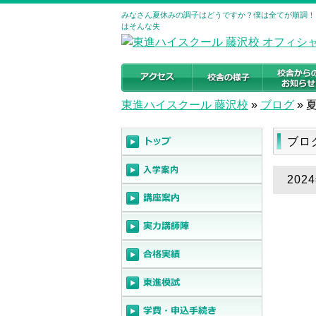
みなさん夏休みの調子はどうですか？僕は全てが順調！
はそんな失
東進ハイスクール 藤沢校
»
ブログ
»
ブロ
202