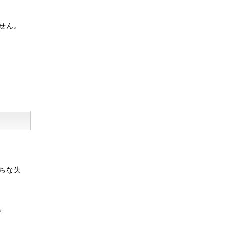
せん。
ちな失
。