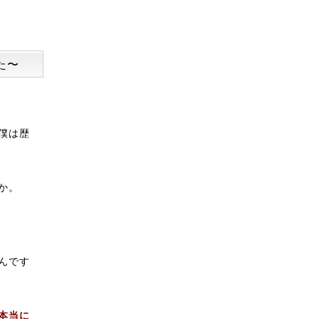
た〜
僕は歴
か。
んです
本当に