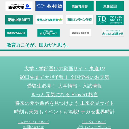
教育力こそが、国力だと思う。
大学・学部選びの動画サイト 東進TV
90日先まで大胆予報！ 全国学校のお天気
受験生必見！ 大学情報・入試情報
きっと元気になる Proverb格言
将来の夢や進路を見つけよう 未来発見サイト
時刻も天気もイベントも掲載! ナガセ世界時計
このサイトについて
リンクについて
お問い合わせ
プライバシーポリシー