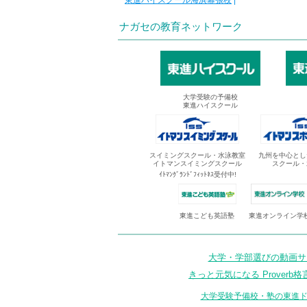
東進ハイスクール海浜幕張校
|
ナガセの教育ネットワーク
大学受験の予備校
東進ハイスクール
スイミングスクール・水泳教室
九州を中心とし
イトマンスイミングスクール
スクール・
ｲﾄﾏﾝｸﾞﾗﾝﾄﾞﾌｨｯﾄﾈｽ受付中!
東進オンライン学
東進こども英語塾
大学・学部選びの動画サイ
きっと元気になる Proverb格
大学受験予備校・塾の東進ド