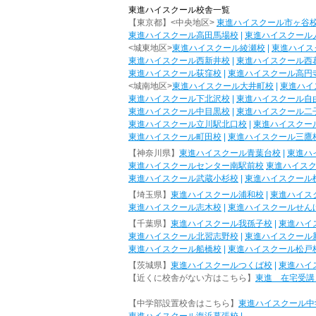
東進ハイスクール校舎一覧
【東京都】<中央地区>
東進ハイスクール市ヶ谷
東進ハイスクール高田馬場校
|
東進ハイスクール
<城東地区>
東進ハイスクール綾瀬校
|
東進ハイス
東進ハイスクール西新井校
|
東進ハイスクール西
東進ハイスクール荻窪校
|
東進ハイスクール高円
<城南地区>
東進ハイスクール大井町校
|
東進ハイ
東進ハイスクール下北沢校
|
東進ハイスクール自
東進ハイスクール中目黒校
|
東進ハイスクール二
東進ハイスクール立川駅北口校
|
東進ハイスクー
東進ハイスクール町田校
|
東進ハイスクール三鷹
【神奈川県】
東進ハイスクール青葉台校
|
東進ハ
東進ハイスクールセンター南駅前校
東進ハイス
東進ハイスクール武蔵小杉校
|
東進ハイスクール
【埼玉県】
東進ハイスクール浦和校
|
東進ハイス
東進ハイスクール志木校
|
東進ハイスクールせん
【千葉県】
東進ハイスクール我孫子校
|
東進ハイ
東進ハイスクール北習志野校
|
東進ハイスクール
東進ハイスクール船橋校
|
東進ハイスクール松戸
【茨城県】
東進ハイスクールつくば校
|
東進ハイ
【近くに校舎がない方はこちら】
東進 在宅受講
【中学部設置校舎はこちら】
東進ハイスクール中