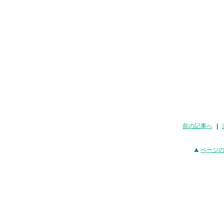
前の記事へ
|
ページ