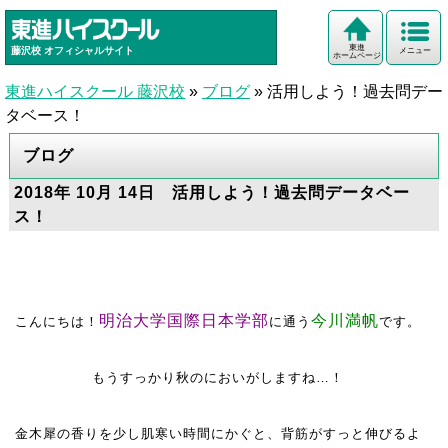
東進
藤沢校
オフィシャルサイト
メニュー
ホームページ
東進ハイスクール 藤沢校
»
ブログ
»
活用しよう！過去問デー
タベース！
ブログ
2018年 10月 14日 活用しよう！過去問データベー
ス！
明治大学国際日本学部
今川満帆
こんにちは！
に通う
です。
もうすっかり秋のにおいがしますね…！
金木犀の香りを少し肌寒い時間にかぐと、背筋がすっと伸びるよ