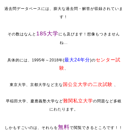
過去問データベースには、膨大な過去問・解答が収録されていま
す！
185大学
その数はなんと
にも及びます！想像もつきません
ね…
最大24年分
センター試
具体的には、1995年～2018年(
)の
験
、
国公立大学の二次試験
東京大学、京都大学など主な
、
難関私立大学
早稲田大学、慶應義塾大学など
の問題など多岐
にわたります。
無料
しかもすごいのは、それらを
で閲覧できるところです！！