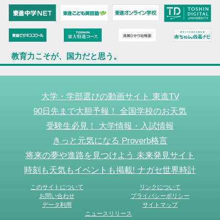
教育力こそが、国力だと思う。
大学・学部選びの動画サイト 東進TV
90日先まで大胆予報！ 全国学校のお天気
受験生必見！ 大学情報・入試情報
きっと元気になる Proverb格言
将来の夢や進路を見つけよう 未来発見サイト
時刻も天気もイベントも掲載! ナガセ世界時計
このサイトについて
リンクについて
お問い合わせ
プライバシーポリシー
データ利用
サイトマップ
ニュースリリース