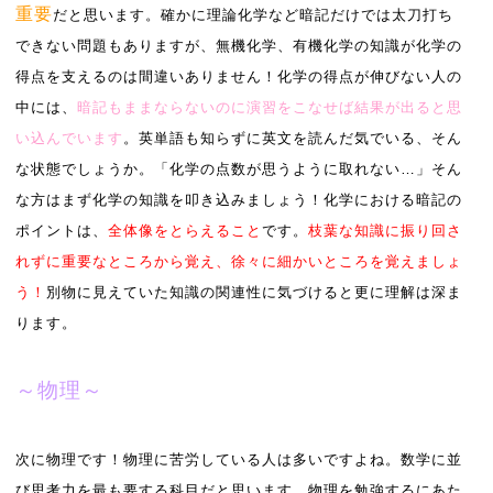
重要
だと思います。確かに理論化学など暗記だけでは太刀打ち
できない問題もありますが、無機化学、有機化学の知識が化学の
得点を支えるのは間違いありません！化学の得点が伸びない人の
中には、
暗記もままならないのに演習をこなせば結果が出ると思
い込んでいます
。英単語も知らずに英文を読んだ気でいる、そん
な状態でしょうか。「化学の点数が思うように取れない…」そん
な方はまず化学の知識を叩き込みましょう！化学における暗記の
ポイントは、
全体像をとらえること
です。
枝葉な知識に振り回さ
れずに重要なところから覚え、徐々に細かいところを覚えましょ
う！
別物に見えていた知識の関連性に気づけると更に理解は深ま
ります。
～物理～
次に物理です！物理に苦労している人は多いですよね。数学に並
び思考力を最も要する科目だと思います。物理を勉強するにあた