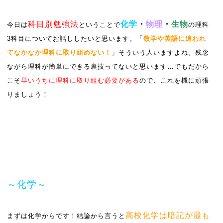
科目別勉強法
化学
・
物理
・
生物
今日は
ということで
の理科
3科目についてお話ししたいと思います。「
数学や英語に追われ
てなかなか理科に取り組めない！
」そういう人いますよね。残念
ながら理科が簡単にできる裏技ってないと思います…でもだから
こそ
早いうちに理科に取り組む必要がある
ので、これを機に頑張
りましょう！
～化学～
高校化学は暗記が最も
まずは化学からです！結論から言うと