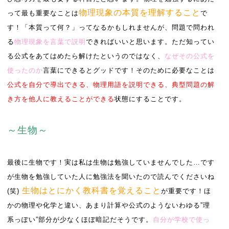
物理現象の本質を理解すること
って最も重要なことは
で
す！「本質って何？」ってなるかもしれませんが、問題で問われ
る
物理現象を言葉で説明
できればいいと思います。ただ知ってい
る公式をあてはめたら解けたというのではなく、
なぜその公式を
使ったのか
言葉にできるとグッドです！そのために必要なことは
公式を自分で導出できる、物理用語を説明できる、典型問題の解
き方を他人に教えることができる
状態にすることです。
～生物～
最後に生物です！実は私は生物は勉強していませんでした…です
が生物を勉強していた人に勉強法を聞いたので読んでくださいね
生物はとにかく教科書を覚えること
(笑)
が重要です！
ほ
かの物理や化学と違い、あまり計算や公式のようないわゆる”理
系っぽい”部分が少なくほぼ暗記だそうです。
自分が学校で使っ