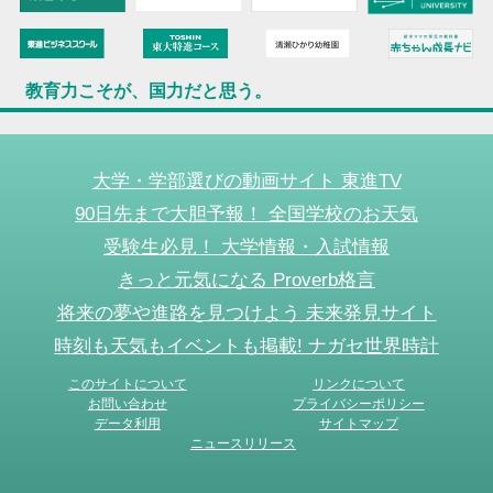
教育力こそが、国力だと思う。
大学・学部選びの動画サイト 東進TV
90日先まで大胆予報！ 全国学校のお天気
受験生必見！ 大学情報・入試情報
きっと元気になる Proverb格言
将来の夢や進路を見つけよう 未来発見サイト
時刻も天気もイベントも掲載! ナガセ世界時計
このサイトについて
リンクについて
お問い合わせ
プライバシーポリシー
データ利用
サイトマップ
ニュースリリース