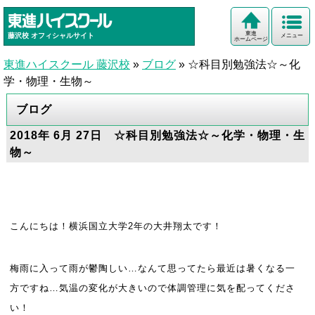
東進
藤沢校
オフィシャルサイト
メニュー
ホームページ
東進ハイスクール 藤沢校
»
ブログ
»
☆科目別勉強法☆～化
学・物理・生物～
ブログ
2018年 6月 27日 ☆科目別勉強法☆～化学・物理・生
物～
こんにちは！横浜国立大学2年の大井翔太です！
梅雨に入って雨が鬱陶しい…なんて思ってたら最近は暑くなる一
方ですね
…気温の変化が大きいので体調管理に気を配ってくださ
い！