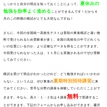
夏休みの
しっかりと自分の弱点を知っておくことによって、
勉強を効率よく進める
ことができるんです！だから６
月のこの時期の模試がとても大切なんですね！
さらに、今回の全国統一高校生テストは普段の東進模試と違い無
料で受けられるため受験者が多く、全国の高校生の中でどれくら
いの位置にいるのか、より正確なデータを得ることができます。
今回受けられなかった人は、１１月にも実施されるのでぜひ受験
してみてください。
模試を受けて弱点がわかったけれど、どう勉強すればいいかわか
夏期特別招待講習
らない…という人は、ぜひ東進の
に来
てみてください。苦手な分野の講座を体験していただくことがで
無料
きます。今なら、高０・１・２生は
４講座
で受講するこ
とができます。下記のフォームからお申し込みができます。藤沢