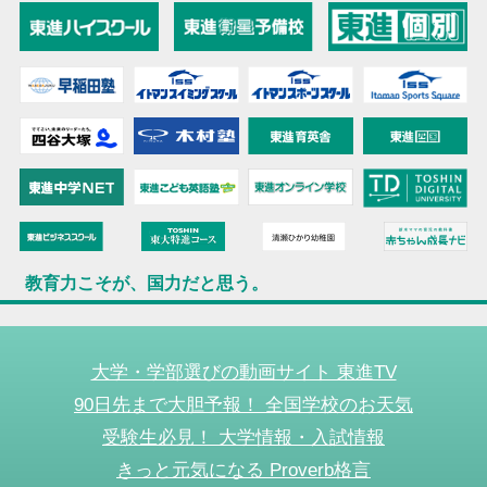
教育力こそが、国力だと思う。
大学・学部選びの動画サイト 東進TV
90日先まで大胆予報！ 全国学校のお天気
受験生必見！ 大学情報・入試情報
きっと元気になる Proverb格言