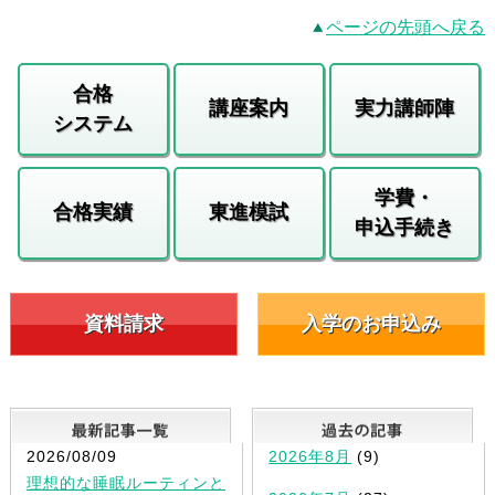
ページの先頭へ戻る
合格
講座案内
実力講師陣
システム
学費・
合格実績
東進模試
申込手続き
資料請求
入学のお申込み
最新記事一覧
2026/08/09
2026年8月
(9)
理想的な睡眠ルーティンと