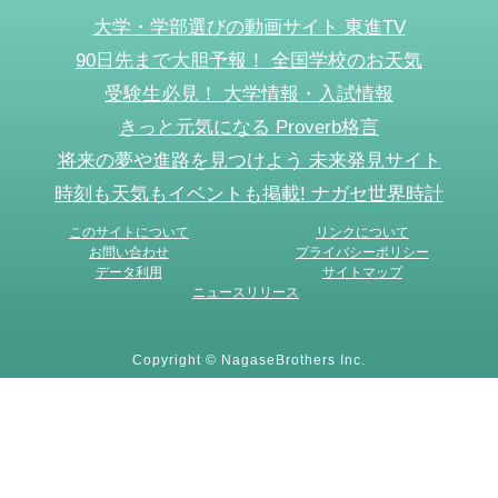
大学・学部選びの動画サイト 東進TV
90日先まで大胆予報！ 全国学校のお天気
受験生必見！ 大学情報・入試情報
きっと元気になる Proverb格言
将来の夢や進路を見つけよう 未来発見サイト
時刻も天気もイベントも掲載! ナガセ世界時計
このサイトについて
リンクについて
お問い合わせ
プライバシーポリシー
データ利用
サイトマップ
ニュースリリース
Copyright © NagaseBrothers Inc.