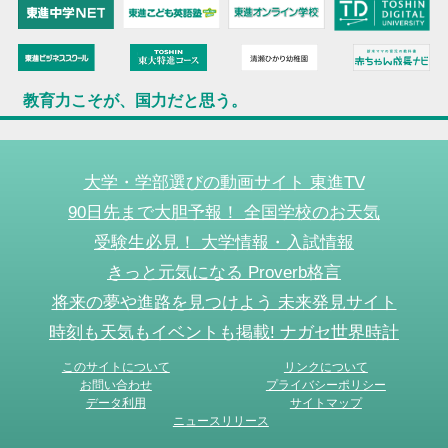
教育力こそが、国力だと思う。
大学・学部選びの動画サイト 東進TV
90日先まで大胆予報！ 全国学校のお天気
受験生必見！ 大学情報・入試情報
きっと元気になる Proverb格言
将来の夢や進路を見つけよう 未来発見サイト
時刻も天気もイベントも掲載! ナガセ世界時計
このサイトについて
リンクについて
お問い合わせ
プライバシーポリシー
データ利用
サイトマップ
ニュースリリース