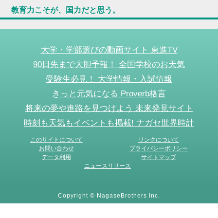
教育力こそが、国力だと思う。
大学・学部選びの動画サイト 東進TV
90日先まで大胆予報！ 全国学校のお天気
受験生必見！ 大学情報・入試情報
きっと元気になる Proverb格言
将来の夢や進路を見つけよう 未来発見サイト
時刻も天気もイベントも掲載! ナガセ世界時計
このサイトについて
リンクについて
お問い合わせ
プライバシーポリシー
データ利用
サイトマップ
ニュースリリース
Copyright © NagaseBrothers Inc.