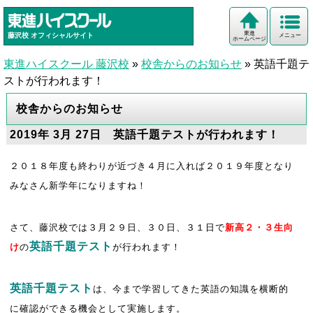
東進
藤沢校
オフィシャルサイト
メニュー
ホームページ
東進ハイスクール 藤沢校
»
校舎からのお知らせ
»
英語千題テ
ストが行われます！
校舎からのお知らせ
2019年 3月 27日 英語千題テストが行われます！
２０１８年度も終わりが近づき４月に入れば２０１９年度となり
みなさん新学年になりますね！
さて、藤沢校では３月２９日、３０日、３１日で
新高２・３生向
英語千題テスト
け
の
が行われます！
英語千題テスト
は、今まで学習してきた英語の知識を横断的
に確認ができる機会として実施します。