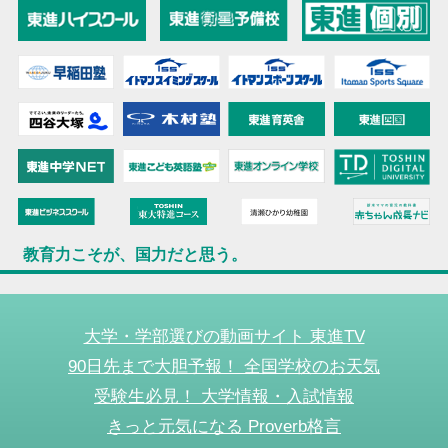
教育力こそが、国力だと思う。
大学・学部選びの動画サイト 東進TV
90日先まで大胆予報！ 全国学校のお天気
受験生必見！ 大学情報・入試情報
きっと元気になる Proverb格言