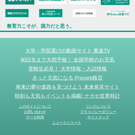
教育力こそが、国力だと思う。
大学・学部選びの動画サイト 東進TV
90日先まで大胆予報！ 全国学校のお天気
受験生必見！ 大学情報・入試情報
きっと元気になる Proverb格言
将来の夢や進路を見つけよう 未来発見サイト
時刻も天気もイベントも掲載! ナガセ世界時計
このサイトについて
リンクについて
お問い合わせ
プライバシーポリシー
データ利用
サイトマップ
ニュースリリース