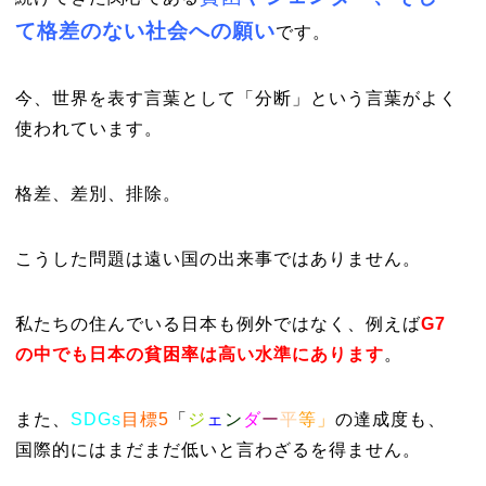
て格差のない社会への願い
です。
今、世界を表す言葉として「分断」という言葉がよく
使われています。
格差、差別、排除。
こうした問題は遠い国の出来事ではありません。
私たちの住んでいる日本も例外ではなく、例えば
G7
の中でも日本の貧困率は高い水準にあります
。
また、
SDGs
目標5
「
ジ
ェ
ン
ダ
ー
平
等」
の達成度も、
国際的にはまだまだ低いと言わざるを得ません。