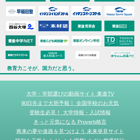
教育力こそが、国力だと思う。
大学・学部選びの動画サイト 東進TV
90日先まで大胆予報！ 全国学校のお天気
受験生必見！ 大学情報・入試情報
きっと元気になる Proverb格言
将来の夢や進路を見つけよう 未来発見サイト