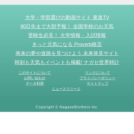
大学・学部選びの動画サイト 東進TV
90日先まで大胆予報！ 全国学校のお天気
受験生必見！ 大学情報・入試情報
きっと元気になる Proverb格言
将来の夢や進路を見つけよう 未来発見サイト
時刻も天気もイベントも掲載! ナガセ世界時計
このサイトについて
リンクについて
お問い合わせ
プライバシーポリシー
データ利用
サイトマップ
ニュースリリース
Copyright © NagaseBrothers Inc.