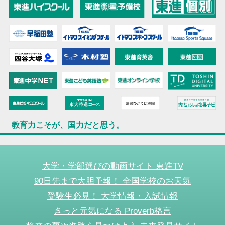
教育力こそが、国力だと思う。
大学・学部選びの動画サイト 東進TV
90日先まで大胆予報！ 全国学校のお天気
受験生必見！ 大学情報・入試情報
きっと元気になる Proverb格言