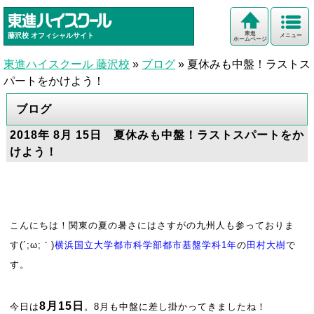
東進
藤沢校
オフィシャルサイト
メニュー
ホームページ
東進ハイスクール 藤沢校
»
ブログ
»
夏休みも中盤！ラストス
パートをかけよう！
ブログ
2018年 8月 15日 夏休みも中盤！ラストスパートをか
けよう！
こんにちは！関東の夏の暑さにはさすがの九州人も参っておりま
す(´;ω;｀)
横浜国立大学都市科学部都市基盤学科1年
の
田村大樹
で
す。
8月15日
今日は
。8月も中盤に差し掛かってきましたね！