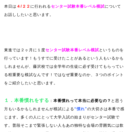
本日は
４/２２
に行われる
センター試験本番レベル模試
について
お話ししたいと思います。
東進では２ヶ月に１度
センター試験本番レベル模試
というものを
行っています！もうすでに受けたことがあるという人もいるかも
しれませんが、藤沢校では全学年の生徒に必ず受けてもらってい
る程重要な模試なんです！ではなぜ重要なのか、３つのポイント
をご紹介したいと思います。
１．本番慣れをする
：
本番慣れって本当に必要なの？
と思う
方もいるかもしれませんが模試による
“慣れ”
の大切さは本番で感
じます。多くの人にとって大学入試の始まりがセンター試験で
す。普段そこまで緊張しない人もあの独特な会場の雰囲気には飲