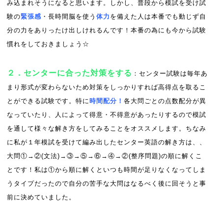
み込まれそうになると思います。しかし、普段から模試を受け試
験の
緊張感
・長時間脳を使う
体力
を備えた人は本番でも動じず自
分の力をありったけ出しけれるんです！本番の為にも今から試験
慣れをしておきましょう☆
２．センターに合った対策をする
：センター試験は毎年あ
まり形式が変わらないため対策をしっかりすれば高得点を取るこ
とができる試験です。特に
時間配分！
各大問ごとの点数配分が異
なっていたり、人によって得意・不得意があったりするので模試
を通して様々な解き方をしてみることをオススメします。ちなみ
に私が１年模試を受けて編み出したセンター英語の解き方は、、
大問①→②(文法)→③→⑤→⑥→④→②(整序問題)の順に解くこ
とです！私は①から順に解くといつも時間が足りなくなってしま
うタイプだったので自分の苦手な大問はなるべく後に回そうと事
前に決めていました。