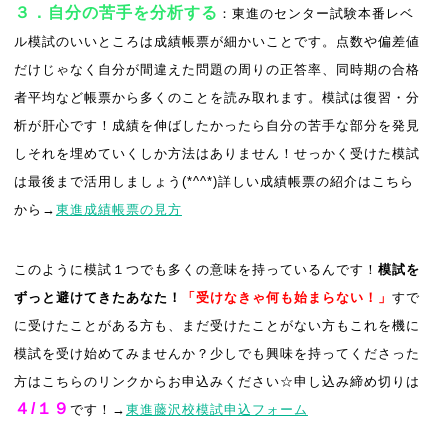
３．自分の苦手を分析する
：東進のセンター試験本番レベ
ル模試のいいところは成績帳票が細かいことです。点数や偏差値
だけじゃなく自分が間違えた問題の周りの正答率、同時期の合格
者平均など帳票から多くのことを読み取れます。模試は復習・分
析が肝心です！成績を伸ばしたかったら自分の苦手な部分を発見
しそれを埋めていくしか方法はありません！せっかく受けた模試
は最後まで活用しましょう(*^^*)詳しい成績帳票の紹介はこちら
から→
東進成績帳票の見方
このように模試１つでも多くの意味を持っているんです！
模試を
ずっと避けてきたあなた！
「受けなきゃ何も始まらない！」
すで
に受けたことがある方も、まだ受けたことがない方もこれを機に
模試を受け始めてみませんか？少しでも興味を持ってくださった
方はこちらのリンクからお申込みください☆申し込み締め切りは
４/１９
です！→
東進藤沢校模試申込フォーム